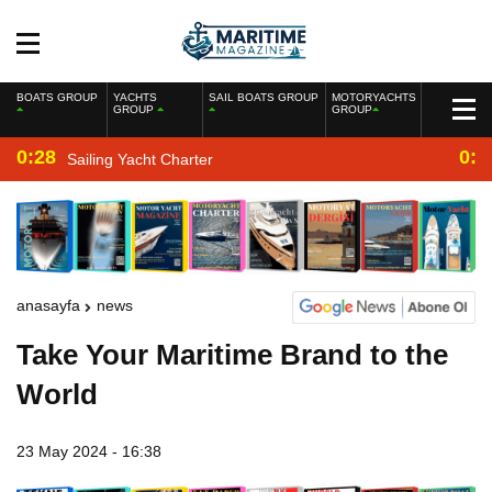
BOATS GROUP
YACHTS
SAIL BOATS GROUP
MOTORYACHTS
GROUP
GROUP
0:28
0:2
Sailing Yacht Charter
anasayfa
news
Take Your Maritime Brand to the
World
23 May 2024 - 16:38