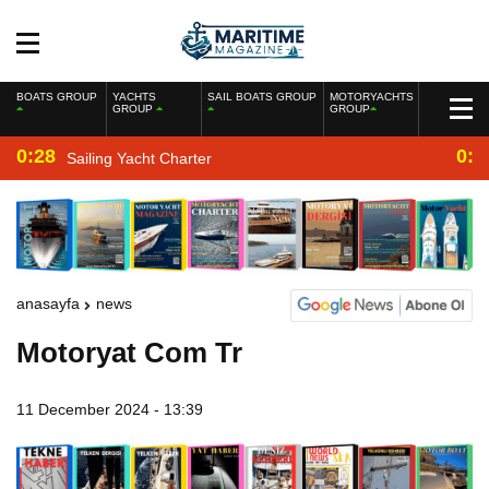
BOATS GROUP
YACHTS
SAIL BOATS GROUP
MOTORYACHTS
GROUP
GROUP
0:28
0:2
Sailing Yacht Charter
anasayfa
news
Motoryat Com Tr
11 December 2024 - 13:39