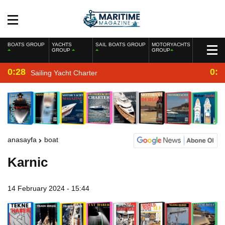
BOATS GROUP
YACHTS
SAIL BOATS GROUP
MOTORYACHTS
GROUP
GROUP
0:28
0:2
Sailing Yacht Charter
anasayfa
boat
Karnic
14 February 2024 - 15:44